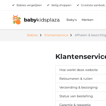
Babies vergelijken
Veilig shoppen
Grootste aanbod...
baby
kidsplaza
Baby's
Merken
.
Babies
Klantenservice
Afhalen & bezichti
Klantenservic
Hoe werkt deze website
Retourneren & ruilen
Verzending & bezorging
Status van bestelling
Garantie & reparatie